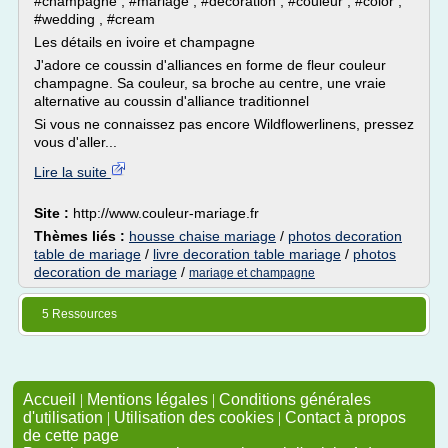
#champagne , #mariage , #décoration , #couleur , #color ,
#wedding , #cream
Les détails en ivoire et champagne
J'adore ce coussin d'alliances en forme de fleur couleur
champagne. Sa couleur, sa broche au centre, une vraie
alternative au coussin d'alliance traditionnel
Si vous ne connaissez pas encore Wildflowerlinens, pressez
vous d'aller...
Lire la suite
Site :
http://www.couleur-mariage.fr
Thèmes liés :
housse chaise mariage
/
photos decoration
table de mariage
/
livre decoration table mariage
/
photos
decoration de mariage
/
mariage et champagne
5 Ressources
Accueil
|
Mentions légales
|
Conditions générales
d'utilisation
|
Utilisation des cookies
|
Contact à propos
de cette page