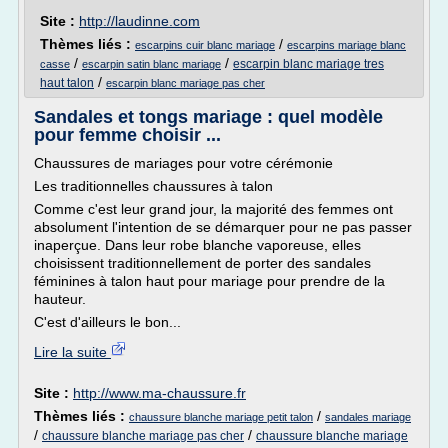
Site :
http://laudinne.com
Thèmes liés :
/
escarpins cuir blanc mariage
escarpins mariage blanc
/
/
escarpin blanc mariage tres
casse
escarpin satin blanc mariage
/
haut talon
escarpin blanc mariage pas cher
Sandales et tongs mariage : quel modèle
pour femme choisir ...
Chaussures de mariages pour votre cérémonie
Les traditionnelles chaussures à talon
Comme c'est leur grand jour, la majorité des femmes ont
absolument l'intention de se démarquer pour ne pas passer
inaperçue. Dans leur robe blanche vaporeuse, elles
choisissent traditionnellement de porter des sandales
féminines à talon haut pour mariage pour prendre de la
hauteur.
C'est d'ailleurs le bon...
Lire la suite
Site :
http://www.ma-chaussure.fr
Thèmes liés :
/
chaussure blanche mariage petit talon
sandales mariage
/
/
chaussure blanche mariage pas cher
chaussure blanche mariage