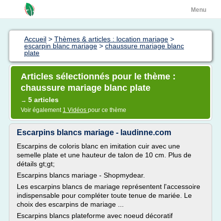
Menu
Accueil
>
Thèmes & articles : location mariage
>
escarpin blanc mariage
>
chaussure mariage blanc
plate
Articles sélectionnés pour le thème :
chaussure mariage blanc plate
5 articles
→
Voir également
1 Vidéos
pour ce thème
Escarpins blancs mariage - laudinne.com
Escarpins de coloris blanc en imitation cuir avec une
semelle plate et une hauteur de talon de 10 cm. Plus de
détails gt;gt;
Escarpins blancs mariage - Shopmydear.
Les escarpins blancs de mariage représentent l'accessoire
indispensable pour compléter toute tenue de mariée. Le
choix des escarpins de mariage ...
Escarpins blancs plateforme avec noeud décoratif