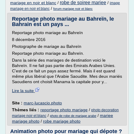
robe de soiree mariee
mariage en noir et blanc
/
/
image
/
mariage en noir et blanc
forum mariage noir et blanc
Reportage photo mariage au Bahreïn, le
Bahrain est un pays ...
Reportage photo mariage au Bahreïn
8 décembre 2016
Photographe de mariage au Bahreïn
Reportage photo mariage au Bahreïn.
Dans la série des mariages de destination voici le
Bahreïn. Il ne fait pas partie des Emirats Arabes Unies.
C'est de ce fait un pays assez fermé. Mais il est quand
même plus libéral que l'Arabie Saoudite. Mes deux mariés
Saoudiens ont choisit Manama la capitale pour y...
Lire la suite
Site :
marc-lucascio.photo
Thèmes liés :
reportage photo mariage
/
photo decoration
/
/
mariee
mariage noir et blanc
photo de robe de mariage arabe
mariage photo
/
robe mariage photo
Animation photo pour mariage qui dépote ?