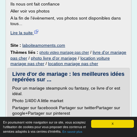
Ils nous ont fait confiance
Aller voir vos photos
A la fin de l'évènement, vos photos sont disponibles dans
tous...
Lire la suite
Site :
laboiteamoments.com
Thèmes liés :
/
livre d'or mariage
photo video mariage pas cher
pas cher
/
photo livre d'or mariage
/
location voiture
mariage pas cher
/
location mariage pas cher
Livre d'or de mariage : les meilleures idées
repérées sur ...
Pour un mariage steampunk ou fantasy, ce livre d'or est
idéal.
Photo 1/40© A little market
Partager sur faceboook Partager sur twitterPartager sur
google+Partager sur pinterest
Mon coeur, mon amour
En poursuivant votre navigation sur ce site, vous acceptez
X
l'utilisation de cookies pour vous proposer des contenus et
Pour ce livre d'or DIY, il vous faudra 1 cadre, 1 lot de
services adaptés à vos centres d'intérêts.
En savoir plus
petits coeurs en bois et 1 feutre : c'est tout !