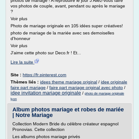
photos de mariage ! A reproduire le jour J Allez-vous faire
vos photos de couple, avant, pendant ou après le mariage
?
Voir plus
Photo de mariage originale en 105 idées super créatives!
photo de mariage de la mariée avec ses demoiselles
d'honneur
Voir plus
J'aime cette photo sur Deco.fr ! Et...
Lire la suite
Site :
https://fr.pinterest.com
Thèmes liés :
idees theme mariage original
/
idee originale
faire part mariage
/
faire part mariage original avec photo
/
idee invitation mariage originale
/
photo de mariage originale
lyon
Album photos mariage et robes de mariée
| Notre Mariage
Collection Modern Bride du célèbre créateur espagnol
Pronovias. Cette collection
Les albums photos mariage privés