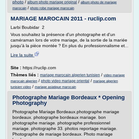
photo
/
/
album photo mariage original
album photo de mariage
/
marocain
photo robe mariage marocain
MARIAGE MAROCAIN 2011 - ruclip.com
Larbi Boubidar 2
Vous souhaitez la présence d'un photographe et d'un
caméraman lors de votre mariage, de la sortie de la mariée
jusqu'à la pièce montée ? En plus du professionnalisme et...
Lire la suite
Site :
https://ruclip.com
Thèmes liés :
/
mariage marocain algerien tunisien
video mariage
/
/
photo video mariage oriental
marocain algerien
mariage algerien
/
tunisien video
mariage asiatique marocain
Photographe Mariage Bordeaux * Opening
Photography
Photographe Mariage Bordeaux.photographe mariage
bordeaux. photographe bordeaux mariage. bon
photographe mariage. photographe professionnel
mariage. photographe 33. photos reportage mariage.
Photographe de mariage bordeaux. Photo mariage