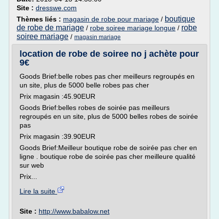
Site :
dresswe.com
boutique
Thèmes liés :
magasin de robe pour mariage
/
de robe de mariage
robe
/
robe soiree mariage longue
/
soiree mariage
/
magasin mariage
location de robe de soiree no j achète pour
9€
Goods Brief:belle robes pas cher meilleurs regroupés en
un site, plus de 5000 belle robes pas cher
Prix magasin :45.90EUR
Goods Brief:belles robes de soirée pas meilleurs
regroupés en un site, plus de 5000 belles robes de soirée
pas
Prix magasin :39.90EUR
Goods Brief:Meilleur boutique robe de soirée pas cher en
ligne . boutique robe de soirée pas cher meilleure qualité
sur web
Prix...
Lire la suite
Site :
http://www.babalow.net