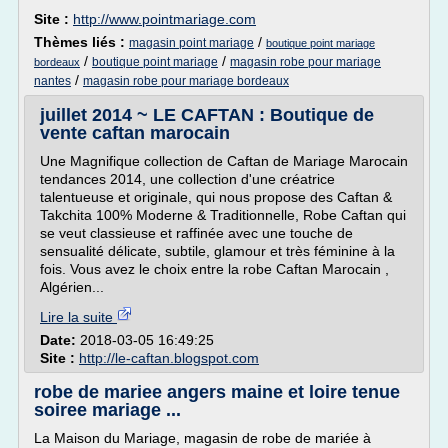
Site :
http://www.pointmariage.com
Thèmes liés :
/
magasin point mariage
boutique point mariage
/
/
boutique point mariage
magasin robe pour mariage
bordeaux
/
nantes
magasin robe pour mariage bordeaux
juillet 2014 ~ LE CAFTAN : Boutique de
vente caftan marocain
Une Magnifique collection de Caftan de Mariage Marocain
tendances 2014, une collection d'une créatrice
talentueuse et originale, qui nous propose des Caftan &
Takchita 100% Moderne & Traditionnelle, Robe Caftan qui
se veut classieuse et raffinée avec une touche de
sensualité délicate, subtile, glamour et très féminine à la
fois. Vous avez le choix entre la robe Caftan Marocain ,
Algérien...
Lire la suite
Date:
2018-03-05 16:49:25
Site :
http://le-caftan.blogspot.com
robe de mariee angers maine et loire tenue
soiree mariage ...
La Maison du Mariage, magasin de robe de mariée à