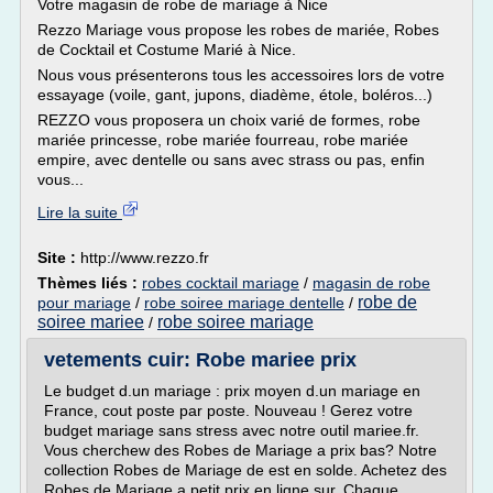
Votre magasin de robe de mariage à Nice
Rezzo Mariage vous propose les robes de mariée, Robes
de Cocktail et Costume Marié à Nice.
Nous vous présenterons tous les accessoires lors de votre
essayage (voile, gant, jupons, diadème, étole, boléros...)
REZZO vous proposera un choix varié de formes, robe
mariée princesse, robe mariée fourreau, robe mariée
empire, avec dentelle ou sans avec strass ou pas, enfin
vous...
Lire la suite
Site :
http://www.rezzo.fr
Thèmes liés :
robes cocktail mariage
/
magasin de robe
robe de
pour mariage
/
robe soiree mariage dentelle
/
soiree mariee
robe soiree mariage
/
vetements cuir: Robe mariee prix
Le budget d.un mariage : prix moyen d.un mariage en
France, cout poste par poste. Nouveau ! Gerez votre
budget mariage sans stress avec notre outil mariee.fr.
Vous cherchew des Robes de Mariage a prix bas? Notre
collection Robes de Mariage de est en solde. Achetez des
Robes de Mariage a petit prix en ligne sur. Chaque