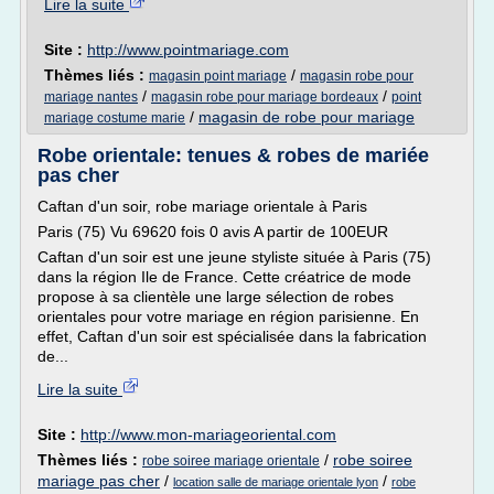
Lire la suite
Site :
http://www.pointmariage.com
Thèmes liés :
/
magasin point mariage
magasin robe pour
/
/
mariage nantes
magasin robe pour mariage bordeaux
point
/
magasin de robe pour mariage
mariage costume marie
Robe orientale: tenues & robes de mariée
pas cher
Caftan d'un soir, robe mariage orientale à Paris
Paris (75) Vu 69620 fois 0 avis A partir de 100EUR
Caftan d'un soir est une jeune styliste située à Paris (75)
dans la région Ile de France. Cette créatrice de mode
propose à sa clientèle une large sélection de robes
orientales pour votre mariage en région parisienne. En
effet, Caftan d'un soir est spécialisée dans la fabrication
de...
Lire la suite
Site :
http://www.mon-mariageoriental.com
Thèmes liés :
/
robe soiree
robe soiree mariage orientale
mariage pas cher
/
/
location salle de mariage orientale lyon
robe