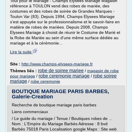
Tout pour le Mariage - Champs Elysees Mariage Magasin
référence à TOULON vend des robes de mariée, des
costumes et des robes de soirée de Grandes Marques -
Toulon Var (83). Depuis 1994, Champs Elysees Mariage
s'est appuyée sur le professionnalisme et le savoir-faire en
matière de robes de mariées. Depuis 2008, Champs
Elysees Mariage à choisit de réunir le Costume de Marié et
la Robe de Mariée au sein d'une même surface dédiée au
mariage et à la cérémonie...
Lire la suite
Site :
http://www.champs-elysees-mariage.fr
robe de soiree mariee
Thèmes liés :
/
magasin de robe
robe ceremonie mariage
robe soiree
pour mariage
/
/
mariage
/
robe ceremonie
BOUTIQUE MARIAGE PARIS BARBES,
Galerie-Creation
Recherche de boutique mariage paris barbes
Liens commerciaux
/ Le guide du mariage / Tenue / Boutiques robes de ...
Nom : L'Empire du Mariage Barbès Adresse : 8 bvd
Barbès 75018 Paris Localisation google Maps : Site web