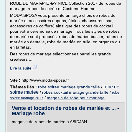
ROBE DE MARI�?E �? NICE Collection 2017 de robes de
mariage, robes de soirée et Costume Homme.
MODA SPOSA vous présente un large choix de robes de
mariée et accessoires (jupons, étoles, chaussures, sac,
accessoires de coiffure) ainsi que des robes de cocktail
pour votre cérémonie de mariage. Tous les styles de robes
de mariée sont proposés :robes de mariée bustier, robes de
mariée en dentelle, robe de mariée en tulle, en organza ou
en taffetas.
Des robes de mariage sélectionnées parmi les grands
créateurs :...
Lire la suite
Site :
http://www.moda-sposa.fr
robe de
Thèmes liés :
robe soiree mariage grande taille
/
soiree mariee
/
robes cocktail mariage grande taille
/
robe
/
magasin de robe pour mariage
soiree mariage 2017
Vente et location de robes de mariée et ... -
Mariage robe
magasin de robes de mariée a ABIDJAN