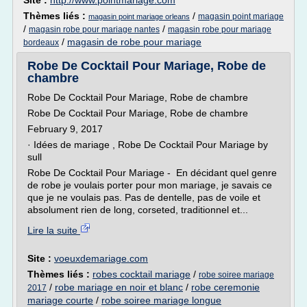
Site :
http://www.pointmariage.com
Thèmes liés :
/
magasin point mariage
magasin point mariage orleans
/
/
magasin robe pour mariage nantes
magasin robe pour mariage
/
magasin de robe pour mariage
bordeaux
Robe De Cocktail Pour Mariage, Robe de
chambre
Robe De Cocktail Pour Mariage, Robe de chambre
Robe De Cocktail Pour Mariage, Robe de chambre
February 9, 2017
· Idées de mariage , Robe De Cocktail Pour Mariage by
sull
Robe De Cocktail Pour Mariage - En décidant quel genre
de robe je voulais porter pour mon mariage, je savais ce
que je ne voulais pas. Pas de dentelle, pas de voile et
absolument rien de long, corseted, traditionnel et...
Lire la suite
Site :
voeuxdemariage.com
Thèmes liés :
robes cocktail mariage
/
robe soiree mariage
/
robe mariage en noir et blanc
/
robe ceremonie
2017
mariage courte
/
robe soiree mariage longue