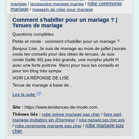
robe ceremonie
mariage
/
accessoire mariage mariee
/
mariage
/
magasin de robe pour mariage
Comment s'habiller pour un mariage ? |
Tenues de mariage
Questions complètes
Petite et ronde : comment s'habiller pour un mariage ?
Bonjour Lise, Je suis de mariage au mois de juillet j'aurais
voulu tes conseils pour des idées de tenues. Je suis
ronde (taille 46) pas très grande, une morpho plutôt H
avec une forte poitrine. Merci pour tous tes conseils et
pour ton blog très sympa.
VOIR LA RÉPONSE DE LISE
Tenue de mariage à base de...
Lire la suite
Site :
https://www.tendances-de-mode.com
Thèmes liés :
robe soiree mariage pas cher
/
faire part
mariage invitation vin d'honneur
/
robe mariage pas cher avis
robe mariage pas
/
robe ceremonie mariage pas cher
/
cher