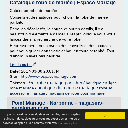
Catalogue robe de mariée | Espace Mariage
Catalogue robe de mariée
Conseils et des astuces pour choisir la robe de mariée
parfaite
Entre les décolletés, la coupe et autres détails, il y a
beaucoup d'éléments à garder à l'esprit lorsque vous vous
lancez dans la recherche de votre robe.
Heureusement, nous avons des conseils et des astuces
pour vous guider dans votre'achat, en toute sérénité. Tout
d'abord, n'ayez pas peur de...
Lire la suite
Date:
2017-03-30 20:01:44
Site :
http://www.espacemariage.com
robe mariage pas cher
Thèmes liés :
/
boutique en ligne
boutique de robe de mariage
robe mariage
/
/
robe et
accessoire mariage
/
magasin de robe pour mariage
Point Mariage - Narbonne - magasins-
perpignan.com
En poursuivant votre navigation sur ce site, vous acceptez
Point Mariage - Narbonne est un magasin de Mode et
X
l'utilisation de cookies pour vous proposer des contenus et
habillement vendant du POINT MARIAGE à Narbonne.
services adaptés à vos centres d'intérêts.
En savoir plus
Dites oui :