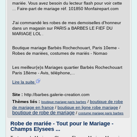
mariée. Vous avez besoin du lecteur flash pour voir cette
... Faire-part de mariage réf. 101850 Monfairepart.com
J'ai commandé les robes de mes demoiselles d'honneur
dans un magasin sur PARIS a BARBES LE FIEF DU
MARIAGE LOL .
Boutique mariage Barbès Rochechouart, Paris 10eme -
Robes de mariées, costumes de mariés - Nomao
Les meilleur(e)s Mariages quartier Barbès Rochechouart
Paris 18ème - Avis, téléphone,...
Lire la suite
Site :
http://barbes.galerie-creation.com
Thèmes liés :
/
boutique de robe
boutique mariage paris barbes
de mariage en france
/
boutique en ligne robe mariage
/
boutique de robe de mariage
/
costume mariage paris barbes
Robe de mariée - Tout pour le Mariage -
Champs Elysees ...