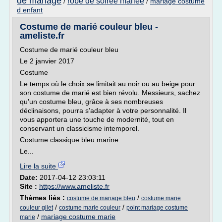
de mariage
robe de soiree mariee
/
/
mariage costume
d enfant
Costume de marié couleur bleu -
ameliste.fr
Costume de marié couleur bleu
Le 2 janvier 2017
Costume
Le temps où le choix se limitait au noir ou au beige pour
son costume de marié est bien révolu. Messieurs, sachez
qu'un costume bleu, grâce à ses nombreuses
déclinaisons, pourra s'adapter à votre personnalité. Il
vous apportera une touche de modernité, tout en
conservant un classicisme intemporel.
Costume classique bleu marine
Le...
Lire la suite
Date:
2017-04-12 23:03:11
Site :
https://www.ameliste.fr
Thèmes liés :
/
costume de mariage bleu
costume marie
/
/
couleur gilet
costume marie couleur
point mariage costume
/
mariage costume marie
marie