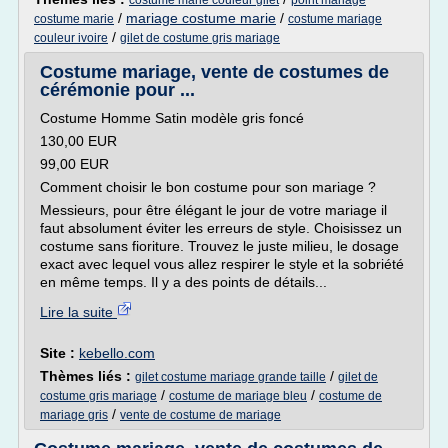
costume marie couleur gilet
point mariage
/
mariage costume marie
/
costume marie
costume mariage
/
couleur ivoire
gilet de costume gris mariage
Costume mariage, vente de costumes de
cérémonie pour ...
Costume Homme Satin modèle gris foncé
130,00 EUR
99,00 EUR
Comment choisir le bon costume pour son mariage ?
Messieurs, pour être élégant le jour de votre mariage il
faut absolument éviter les erreurs de style. Choisissez un
costume sans fioriture. Trouvez le juste milieu, le dosage
exact avec lequel vous allez respirer le style et la sobriété
en même temps. Il y a des points de détails...
Lire la suite
Site :
kebello.com
Thèmes liés :
/
gilet costume mariage grande taille
gilet de
/
/
costume gris mariage
costume de mariage bleu
costume de
/
mariage gris
vente de costume de mariage