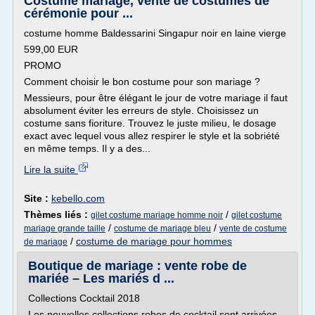
Costume mariage, vente de costumes de
cérémonie pour ...
costume homme Baldessarini Singapur noir en laine vierge
599,00 EUR
PROMO
Comment choisir le bon costume pour son mariage ?
Messieurs, pour être élégant le jour de votre mariage il faut
absolument éviter les erreurs de style. Choisissez un
costume sans fioriture. Trouvez le juste milieu, le dosage
exact avec lequel vous allez respirer le style et la sobriété
en même temps. Il y a des...
Lire la suite
Site :
kebello.com
Thèmes liés :
/
gilet costume mariage homme noir
gilet costume
/
/
mariage grande taille
costume de mariage bleu
vente de costume
/
costume de mariage pour hommes
de mariage
Boutique de mariage : vente robe de
mariée – Les mariés d ...
Collections Cocktail 2018
Les nouvelles collections robes de cocktail sont arrivées