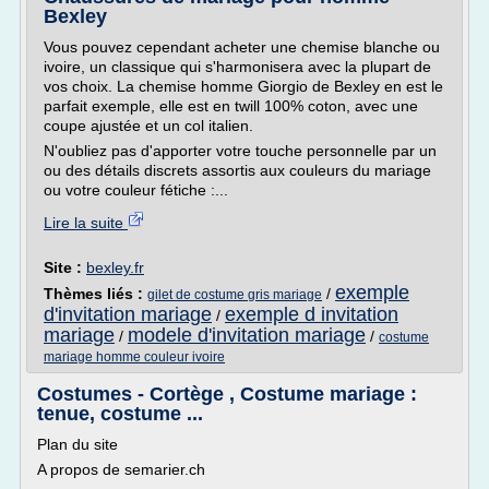
Bexley
Vous pouvez cependant acheter une chemise blanche ou
ivoire, un classique qui s'harmonisera avec la plupart de
vos choix. La chemise homme Giorgio de Bexley en est le
parfait exemple, elle est en twill 100% coton, avec une
coupe ajustée et un col italien.
N'oubliez pas d'apporter votre touche personnelle par un
ou des détails discrets assortis aux couleurs du mariage
ou votre couleur fétiche :...
Lire la suite
Site :
bexley.fr
exemple
Thèmes liés :
/
gilet de costume gris mariage
d'invitation mariage
exemple d invitation
/
mariage
modele d'invitation mariage
/
/
costume
mariage homme couleur ivoire
Costumes - Cortège , Costume mariage :
tenue, costume ...
Plan du site
A propos de semarier.ch