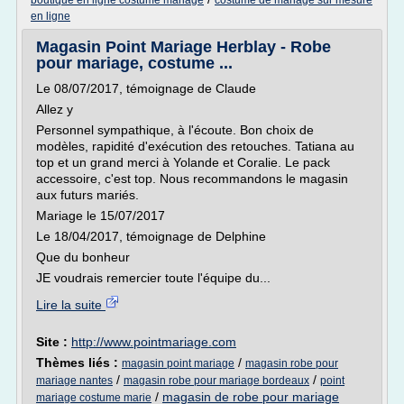
boutique en ligne costume mariage
costume de mariage sur mesure
en ligne
Magasin Point Mariage Herblay - Robe
pour mariage, costume ...
Le 08/07/2017, témoignage de Claude
Allez y
Personnel sympathique, à l'écoute. Bon choix de
modèles, rapidité d'exécution des retouches. Tatiana au
top et un grand merci à Yolande et Coralie. Le pack
accessoire, c'est top. Nous recommandons le magasin
aux futurs mariés.
Mariage le 15/07/2017
Le 18/04/2017, témoignage de Delphine
Que du bonheur
JE voudrais remercier toute l'équipe du...
Lire la suite
Site :
http://www.pointmariage.com
Thèmes liés :
/
magasin point mariage
magasin robe pour
/
/
mariage nantes
magasin robe pour mariage bordeaux
point
/
magasin de robe pour mariage
mariage costume marie