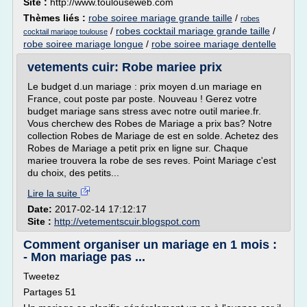
Site :
http://www.toulouseweb.com
Thèmes liés :
robe soiree mariage grande taille
/
robes
/
robes cocktail mariage grande taille
/
cocktail mariage toulouse
robe soiree mariage longue
/
robe soiree mariage dentelle
vetements cuir: Robe mariee prix
Le budget d.un mariage : prix moyen d.un mariage en
France, cout poste par poste. Nouveau ! Gerez votre
budget mariage sans stress avec notre outil mariee.fr.
Vous cherchew des Robes de Mariage a prix bas? Notre
collection Robes de Mariage de est en solde. Achetez des
Robes de Mariage a petit prix en ligne sur. Chaque
mariee trouvera la robe de ses reves. Point Mariage c'est
du choix, des petits...
Lire la suite
Date:
2017-02-14 17:12:17
Site :
http://vetementscuir.blogspot.com
Comment organiser un mariage en 1 mois :
- Mon mariage pas ...
Tweetez
Partages 51