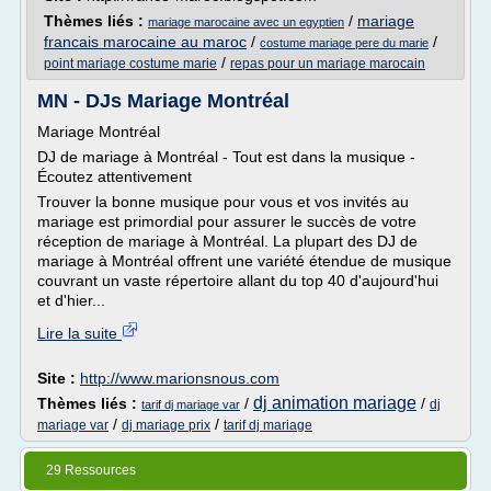
Thèmes liés :
/
mariage
mariage marocaine avec un egyptien
francais marocaine au maroc
/
/
costume mariage pere du marie
/
point mariage costume marie
repas pour un mariage marocain
MN - DJs Mariage Montréal
Mariage Montréal
DJ de mariage à Montréal - Tout est dans la musique -
Écoutez attentivement
Trouver la bonne musique pour vous et vos invités au
mariage est primordial pour assurer le succès de votre
réception de mariage à Montréal. La plupart des DJ de
mariage à Montréal offrent une variété étendue de musique
couvrant un vaste répertoire allant du top 40 d'aujourd'hui
et d'hier...
Lire la suite
Site :
http://www.marionsnous.com
dj animation mariage
Thèmes liés :
/
/
dj
tarif dj mariage var
/
/
mariage var
dj mariage prix
tarif dj mariage
29 Ressources