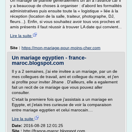
Un mariage se planifie généralement un an à l'avance car il
y a beaucoup de choses à organiser : d'abord les formalités
administratives puis ensuite toute la « logistique » liée à la
réception (location de la salle, traiteur, photographe, DJ,
fleurs...). Enfin, si vous souhaitez avoir tous vos proches et
amis présents il faut réussir à trouver LA date qui convient...
Lire la suite
Site :
https://mon-mariage-pour-moins-cher.com
Un mariage egyptien - france-
maroc.blogspot.com
Il y a 2 semaines, j'ai ete invitee a un mariage, par un de
mes collegues de travail, ami et collegue du marie, et j'en
ai profite pour inviter Jihane . D'ailleurs, elle a egalement
fait un recit de ce mariage que vous pouvez aller
consulter.
C'etait la premiere fois que j'assistais a un mariage en
Egypte, et j'etais tres curieuse de voir la comparaison
entre mariage egyptien et celui marocain....
Lire la suite
Date:
2016-08-28 12:01:25
Site :
http://france-maroc.blogspot.com